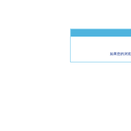
如果您的浏览